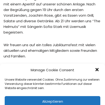
mit einem Aperitif auf unserer schönen Anlage. Nach
der Begrüßung gegen 19 Uhr durch den ersten
Vorsitzenden, Joachim Rose, gibt es Essen vom Grill,
Salate und diverse Getränke. Ab 21 Uhr werden uns “The
Helmuts” mit Sängerin Sofia Stark mit Livemusik
begeistern.
Wir freuen uns auf ein tolles Jubiläumsfest mit vielen
aktuellen und ehemaligen Mitgliedern sowie Freunden
und Familien.
Für eine bessere Planung wären wir Euch dankbar, wenn
Manage Cookie Consent
Ihr Euch in die Liste am schwarzen Brett im Clubhaus
eintragt oder einfach eine Mail mit der Personenanzahl
Unsere Website verwendet Cookies. Ohne Zustimmung zur weiteren
Verwendung dieser könnten bestimmte Funktionen auf dieser
an vorstand@tcrww.de schreibt.
Website eingeschränkt sein.
7aa4d18a-flyer-75-jahre-jubilaum
Download
Akzeptieren