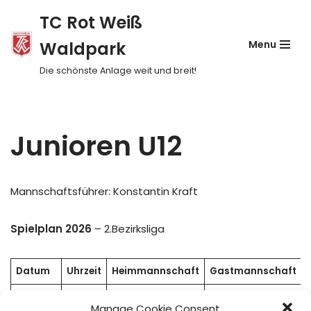
TC Rot Weiß
Skip
Waldpark
Menu
to
content
Die schönste Anlage weit und breit!
Junioren U12
Mannschaftsführer: Konstantin Kraft
Spielplan 2026
– 2.Bezirksliga
Datum
Uhrzeit
Heimmannschaft
Gastmannschaft
TSG TC RW
Manage Cookie Consent