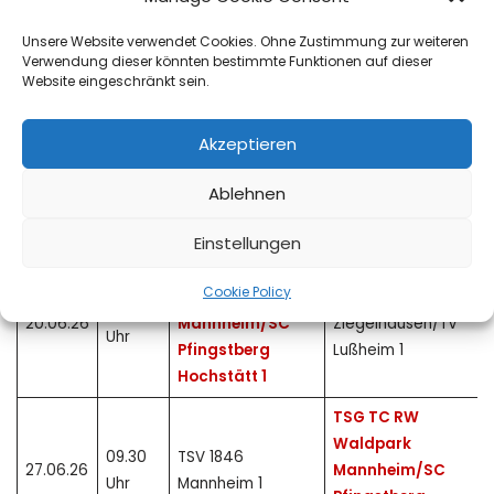
Waldpark
09.30
TV Germania 1890
09.05.26
Mannheim/SC
Unsere Website verwendet Cookies. Ohne Zustimmung zur weiteren
Uhr
Großsachsen 1
Pfingstberg
Verwendung dieser könnten bestimmte Funktionen auf dieser
Website eingeschränkt sein.
Hochstätt 1
TSG TC RW
Akzeptieren
Waldpark
09.30
MTG BW
16.05.26
Mannheim/SC
Uhr
Mannheim 2
Ablehnen
Pfingstberg
Hochstätt 1
Einstellungen
TSG TC RW
Cookie Policy
Waldpark
TSG TC
09.30
20.06.26
Mannheim/SC
Ziegelhausen/TV
Uhr
Pfingstberg
Lußheim 1
Hochstätt 1
TSG TC RW
Waldpark
09.30
TSV 1846
27.06.26
Mannheim/SC
Uhr
Mannheim 1