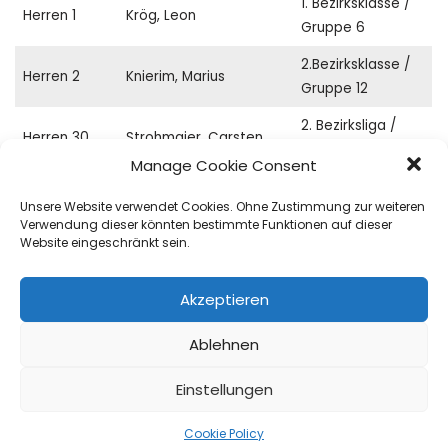
1. Bezirksklasse /
Herren 1
Krög, Leon
Gruppe 6
2.Bezirksklasse /
Herren 2
Knierim, Marius
Gruppe 12
2. Bezirksliga /
Herren 30
Strohmaier, Carsten
Gruppe 49
Manage Cookie Consent
2. Bezirksliga /
Herren 40
Petzold, Stefan
Unsere Website verwendet Cookies. Ohne Zustimmung zur weiteren
Gruppe 60
Verwendung dieser könnten bestimmte Funktionen auf dieser
Website eingeschränkt sein.
2. Bezirksklasse /
Herren 50
Rainer, Thomas
Gruppe 77
Akzeptieren
2. Bezirksklasse /
Damen 1
Schroers, Alessa
Gruppe 34
Ablehnen
2. Bezirksklasse /
Damen 2
Schatton, Anna
Einstellungen
Gruppe 36
2. Bezirksklasse /
Cookie Policy
Damen 40
Berberich, Petra