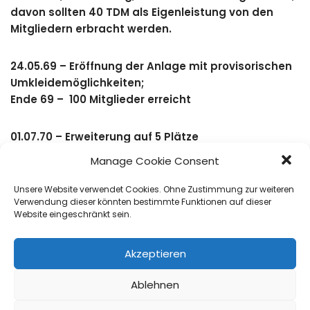
davon sollten 40 TDM als Eigenleistung von den
Mitgliedern erbracht werden.
24.05.69 – Eröffnung der Anlage mit provisorischen
Umkleidemöglichkeiten;
Ende 69 – 100 Mitglieder erreicht
01.07.70 – Erweiterung auf 5 Plätze
Manage Cookie Consent
31.10.70 – Baubeginn des ersten Clubhauses
Unsere Website verwendet Cookies. Ohne Zustimmung zur weiteren
Verwendung dieser könnten bestimmte Funktionen auf dieser
15.07.71 – Bezug 1. Clubhaus
Website eingeschränkt sein.
Mai 74 – Feier des 25jährigen Bestehens
Akzeptieren
Ende 74 – sind 200 Mitglieder erreicht
Ablehnen
20.05.93 – Eröffnung des heutigen Clubhauses