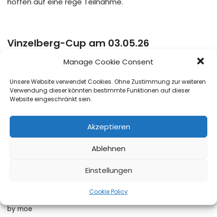
hoffen auf eine rege Teilnahme.
Vinzelberg-Cup am 03.05.26
by
moe
Manage Cookie Consent
Am 03.05.26 starten wir mit dem ersten Tagesturnier
Unsere Website verwendet Cookies. Ohne Zustimmung zur weiteren
Verwendung dieser könnten bestimmte Funktionen auf dieser
der Saison 2026. Das Turnier ist bereits Online im
Website eingeschränkt sein.
Turnierkalender beim BTV/Mybigpoint oder unter
Tennis.de. Seid schnell, meldet Euch jetzt an und sichert
Akzeptieren
Euch somit die ersten Startplätze. Wir freuen uns auf
Euch. https://spieler.tennis.de/web/guest/turniersuche?
Ablehnen
tournamentId=815219
Einstellungen
Pepe Nero jetzt auch bei Lieferando
Cookie Policy
by
moe